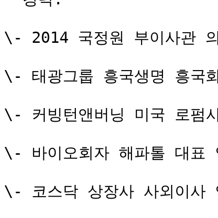
\- 2014 국정원 부이사관 
\- 태광그룹 흥국생명 흥국
\- 커빙턴앤버닝 미국 로펌사
\- 바이오회자 해파톨 대표 
\- 코스닥 상장사 사외이사 