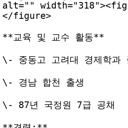
alt="" width="318"><fig
</figure>

**교육 및 교수 활동**

\- 중동고 고려대 경제학과 
\- 경남 합천 출생

\- 87년 국정원 7급 공채

**경력:**
