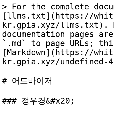
> For the complete docu
[llms.txt](https://whit
kr.gpia.xyz/llms.txt). 
documentation pages are
`.md` to page URLs; thi
[Markdown](https://whit
kr.gpia.xyz/undefined-4
# 어드바이저

### 정우경&#x20;
